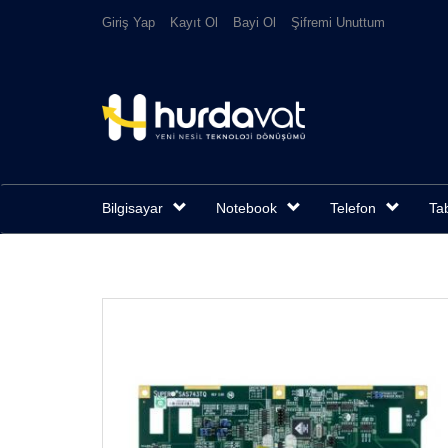
Giriş Yap
Kayıt Ol
Bayi Ol
Şifremi Unuttum
Bilgisayar
Notebook
Telefon
Tab