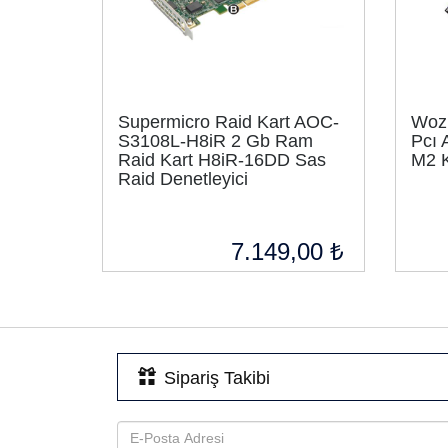
Supermicro Raid Kart AOC-
Woz
S3108L-H8iR 2 Gb Ram
Pcı 
Raid Kart H8iR-16DD Sas
M2 K
Raid Denetleyici
7.149,00 ₺
Sipariş Takibi