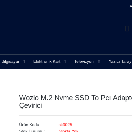
A
 Bilgisayar
Elektronik Kart
Televizyon
Yazıcı Taray
Wozlo M.2 Nvme SSD To Pcı Adaptö
Çevirici
Ürün Kodu:
sk3025
Stok Durumu:
Stokta Yok