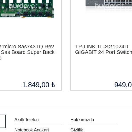
ermicro Sas743TQ Rev
TP-LINK TL-SG1024D
 Sas Board Super Back
GIGABIT 24 Port Switc
l
1.849,00 ₺
949,0
Akıllı Telefon
Hakkımızda
Notebook Anakart
Gizlilik