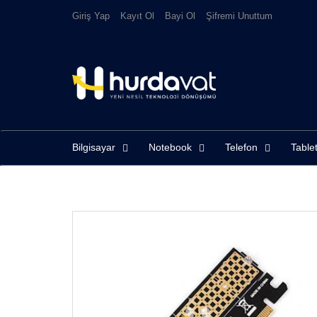
Giriş Yap
Kayıt Ol
Bayi Ol
Şifremi Unuttum
Bilgisayar
Notebook
Telefon
Tablet