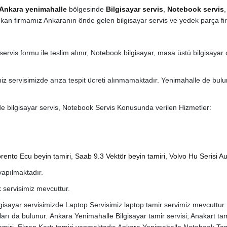
Ankara yenimahalle
bölgesinde
Bilgisayar servis
,
Notebook servis
ıkan firmamız Ankaranın önde gelen bilgisayar servis ve yedek parça fi
ervis formu ile teslim alınır, Notebook bilgisayar, masa üstü bilgisayar
iz servisimizde arıza tespit ücreti alınmamaktadır. Yenimahalle de bulun
e bilgisayar servis, Notebook Servis Konusunda verilen Hizmetler:
rento Ecu beyin tamiri
,
Saab 9.3 Vektör beyin tamiri
,
Volvo Hu Serisi Au
 yapılmaktadır.
 servisimiz mevcuttur.
lgisayar servisimizde Laptop Servisimiz laptop tamir servimiz mevcuttur
ı da bulunur. Ankara Yenimahalle Bilgisayar tamir servisi; Anakart tamir