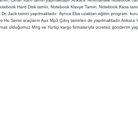
tamiri, Ekran Kartı tamiri yapmaktadır Ankara Yenimahalle Notebook Tami
 Notebook Hard Disk tamiri, Notebook Klavye Tamiri, Notebook Kasa tami
Dc Jack tamiri yapılmaktadır. Ayrıca Eba uzaktan eğitim program kurul
lvo Hu Serisi araçların Aux Mp3 Çıkış tamirleri de yapılmaktadır.Ankara
şmalı olduğumuz Mng ve Yurtiçi kargo firmalarıyla ücretsiz gönderim yapıl