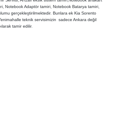
r Servisi; Arızalı eksik sistem tamiri,Notebook anakart
ri, Notebook Adaptör tamiri, Notebook Batarya tamiri,
umu gerçekleştirilmektedir. Bunlara ek Kia Sorento
 Yenimahalle teknik servisimizin sadece Ankara değil
arak tamir edilir.