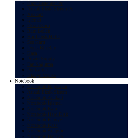
Hazır Sistemler Pc
Arızalı Eksik Sistem Pc
Anakart
İşlemci
Ekran Kartı
Ram Bellek
Hard Disk HDD
Ses Kartı
Dvd - Blu Ray
Kasa
Power Supply
Fan Soğutma
Pcı Kartlar
Klavye Mouse
Notebook
Notebook Bilgisayar
Arızalı Eksik Sistem
Notebook Anakart
Notebook İşlemci
Notebook Ram
Notebook Hard Disk
Notebook Klavye
Notebook Kasa
Notebook Adaptör
Notebook Batarya