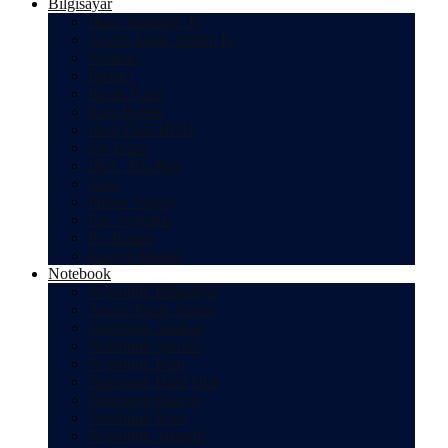
Bilgisayar
Hazır Sistemler Pc
Arızalı Eksik Sistem Pc
Anakart
İşlemci
Ekran Kartı
Ram Bellek
Hard Disk HDD
Ses Kartı
Dvd - Blu Ray
Kasa
Power Supply
Fan Soğutma
Pcı Kartlar
Klavye Mouse
Notebook
Notebook Bilgisayar
Arızalı Eksik Sistem
Notebook Anakart
Notebook İşlemci
Notebook Ram
Notebook Hard Disk
Notebook Klavye
Notebook Kasa
Notebook Adaptör