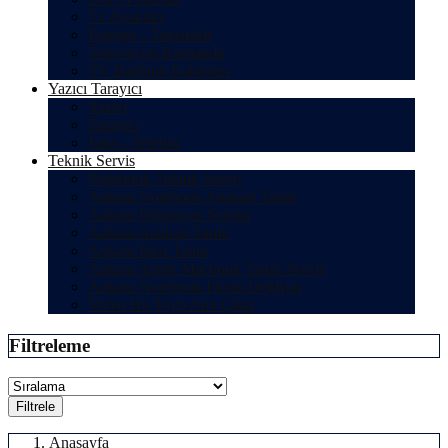
Tv Ayakları
Entegre - Transistör
Televizyon Kumanda
TV Bağlantı Kabloları
Yazıcı Tarayıcı
Yazıcı
Tarayıcı
Faks - Telefon
Teknik Servis
Notebook Teknik Servis
Ankara Notebook Anakart Tamir
Ankara Bilgisayar Servisi
Ankara Anakart Tamir
Ankara Bios Tamir
Ankara Apple Macbook Tamir Servis
Ankara Notebook Ekran Değişim
Volvo Hu Teyp Aux Çıkış
Filtreleme
Filtrele
Anasayfa