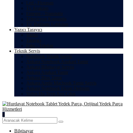
Led - Florasan
Tv Ayakları
Entegre - Transistör
Televizyon Kumanda
TV Bağlantı Kabloları
Yazıcı Tarayıcı
Yazıcı
Tarayıcı
Faks - Telefon
Teknik Servis
Notebook Teknik Servis
Ankara Notebook Anakart Tamir
Ankara Bilgisayar Servisi
Ankara Anakart Tamir
Ankara Bios Tamir
Ankara Apple Macbook Tamir Servis
Ankara Notebook Ekran Değişim
Volvo Hu Teyp Aux Çıkış
0
Bilgisayar