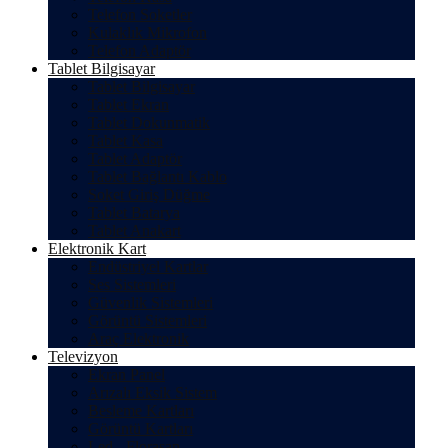
Telefon Soketler
Kulaklık Mikrofon
Telefon Adaptör
Tablet Bilgisayar
Tablet Bilgisayar
Tablet Ekran
Tablet Dokunmatik
Tablet Kasa
Tablet Adaptör
Tablet Bağlantı Kablo
Soket Giriş Düğme
Tablet Batarya
Tablet Anakart
Elektronik Kart
Endüstriyel Kartlar
Ses Sistemleri
Güvenlik Sistemleri
Görüntü Sistemleri
Araç Elektronik
Televizyon
Ekran Panel
Arızalı Eksik Sistem
Besleme Kartları
Görüntü Kartları
Led - Florasan