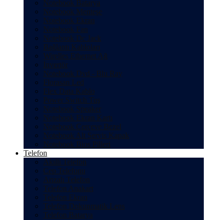
Notebook Batarya
Notebook Menteşe
Notebook Ekran
Notebook Fan
Notebook Dc Jack
Bağlantı Kabloları
Wirelles Ethernet Ağ
İnvertör
Notebook Dvd - Blu Ray
Florasan Led
Flex Data Kablo
Power Switch Tuş
Notebook Speaker
Notebook Ekran Kartı
Notebook Çerçeve Bezel
Notebook Alt Servis Kapak
Notebook Bios Pilleri
Telefon
Akıllı Telefon
Cep Telefonu
Arızalı Telefon
Telefon Anakart
Telefon Ekran
Telefon Dokunmatik Lens
Telefon Batarya