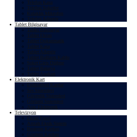
Telefon Kasa
Telefon Soketler
Kulaklık Mikrofon
Telefon Adaptör
Tablet Bilgisayar
Tablet Bilgisayar
Tablet Ekran
Tablet Dokunmatik
Tablet Kasa
Tablet Adaptör
Tablet Bağlantı Kablo
Soket Giriş Düğme
Tablet Batarya
Tablet Anakart
Elektronik Kart
Endüstriyel Kartlar
Ses Sistemleri
Güvenlik Sistemleri
Görüntü Sistemleri
Araç Elektronik
Televizyon
Ekran Panel
Arızalı Eksik Sistem
Besleme Kartları
Görüntü Kartları