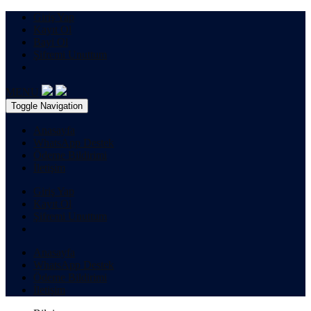
Giriş Yap
Kayıt Ol
Bayi Ol
Şifremi Unuttum
MENU
Toggle Navigation
Anasayfa
WhatsApp Destek
Ödeme Bildirimi
İletişim
Giriş Yap
Kayıt Ol
Şifremi Unuttum
Anasayfa
WhatsApp Destek
Ödeme Bildirimi
İletişim