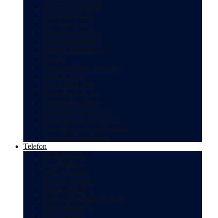
Notebook Menteşe
Notebook Ekran
Notebook Fan
Notebook Dc Jack
Bağlantı Kabloları
Wirelles Ethernet Ağ
İnvertör
Notebook Dvd - Blu Ray
Florasan Led
Flex Data Kablo
Power Switch Tuş
Notebook Speaker
Notebook Ekran Kartı
Notebook Çerçeve Bezel
Notebook Alt Servis Kapak
Notebook Bios Pilleri
Telefon
Akıllı Telefon
Cep Telefonu
Arızalı Telefon
Telefon Anakart
Telefon Ekran
Telefon Dokunmatik Lens
Telefon Batarya
Telefon Kasa