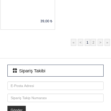
39,00 ₺
«
<
1
2
>
»
Sipariş Takibi