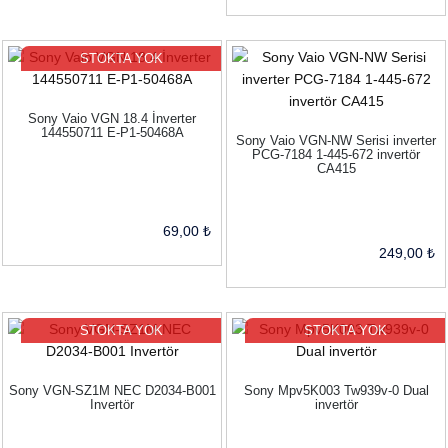
STOKTA YOK
Sony Vaio VGN 18.4 İnverter
144550711 E-P1-50468A
Sony Vaio VGN-NW Serisi inverter
PCG-7184 1-445-672 invertör
CA415
69,00 ₺
249,00 ₺
STOKTA YOK
STOKTA YOK
Sony VGN-SZ1M NEC D2034-B001
Sony Mpv5K003 Tw939v-0 Dual
Invertör
invertör