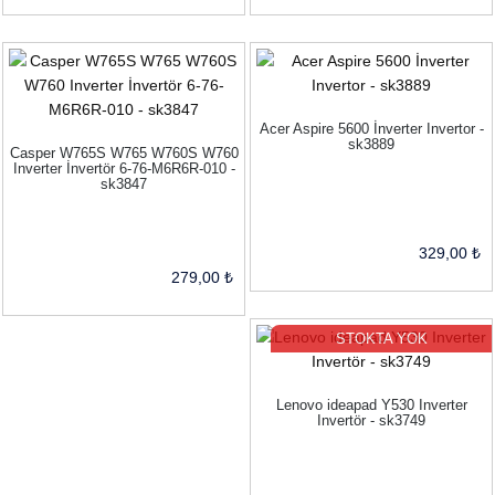
Acer Aspire 5600 İnverter Invertor -
sk3889
Casper W765S W765 W760S W760
Inverter İnvertör 6-76-M6R6R-010 -
sk3847
329,00 ₺
279,00 ₺
STOKTA YOK
Lenovo ideapad Y530 Inverter
Invertör - sk3749