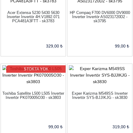
Acer Extensa 5230 5430 5630
HP Compaq F700 DV6000 DV9000
İnverter İnvertör 4H.V1892.071
İnverter Invertör AS0231720D2 -
PCA481A3FTT - sk3783
sk3795
329,00 ₺
99,00 ₺
STOKTA YOK
Toshiba Satellite L500 L505 İnverter
Exper Karizma M549SS Inverter
Invertör PK070005O30 - sk3803
İnvertör SYS-BJJIKJG - sk3830
99,00 ₺
319,00 ₺