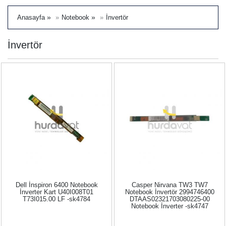
»
»
Anasayfa
Notebook
İnvertör
İnvertör
Dell İnspiron 6400 Notebook
Casper Nirvana TW3 TW7
İnverter Kart U40I008T01
Notebook İnvertör 2994746400
T73I015.00 LF -sk4784
DTAAS02321703080225-00
Notebook İnverter -sk4747