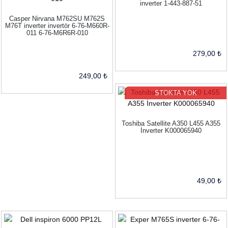
inverter 1-443-887-51
Casper Nirvana M762SU M762S
M76T inverter invertör 6-76-M660R-
011 6-76-M6R6R-010
279,00 ₺
249,00 ₺
STOKTA YOK
Toshiba Satellite A350 L455 A355
İnverter K000065940
49,00 ₺